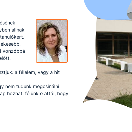
lésének
yben állnak
tanulókért.
tékesebb,
al vonzóbbá
lőtt.
tjuk: a félelem, vagy a hit
ogy nem tudunk megcsinálni
nap hozhat, félünk e attól, hogy