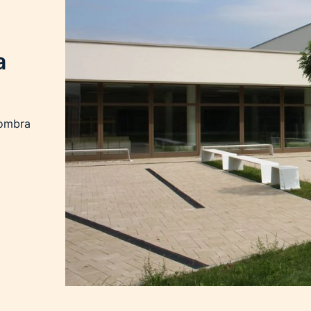
a
gombra