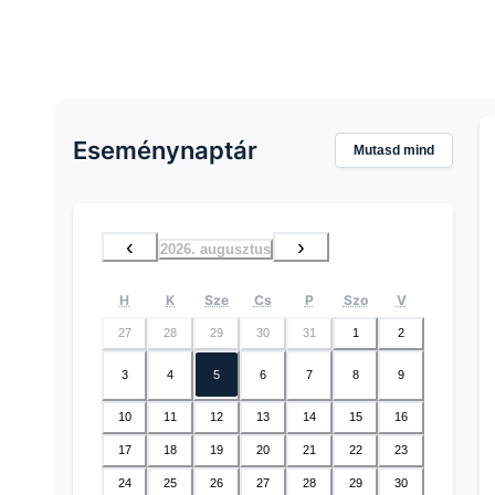
Eseménynaptár
Mutasd mind
‹
›
2026. augusztus
H
K
Sze
Cs
P
Szo
V
27
28
29
30
31
1
2
3
4
5
6
7
8
9
10
11
12
13
14
15
16
17
18
19
20
21
22
23
24
25
26
27
28
29
30