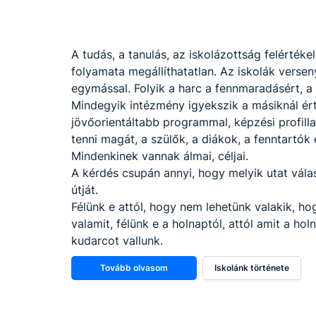
A tudás, a tanulás, az iskolázottság felértéke
folyamata megállíthatatlan. Az iskolák versen
egymással. Folyik a harc a fennmaradásért, a 
Mindegyik intézmény igyekszik a másiknál ér
jövőorientáltabb programmal, képzési profill
tenni magát, a szülők, a diákok, a fenntartók e
Mindenkinek vannak álmai, céljai.
A kérdés csupán annyi, hogy melyik utat válasz
útját.
Félünk e attól, hogy nem lehetünk valakik, h
valamit, félünk e a holnaptól, attól amit a hol
kudarcot vallunk.
Tovább olvasom
Iskolánk története