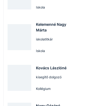
Iskola
Kelemenné Nagy
Márta
iskolatitkár
Iskola
Kovács Lászlóné
kisegítő dolgozó
Kollégium
Nagy Gézáné