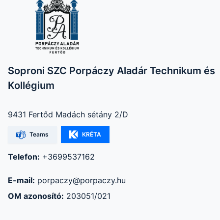
Soproni SZC Porpáczy Aladár Technikum és
Kollégium
9431 Fertőd Madách sétány 2/D
Teams
KRÉTA
Telefon:
+3699537162
E-mail:
porpaczy@porpaczy.hu
OM azonosító:
203051/021