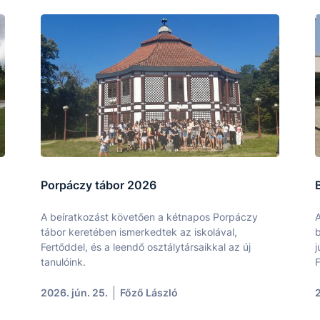
Porpáczy tábor 2026
A beíratkozást követően a kétnapos Porpáczy
A
tábor keretében ismerkedtek az iskolával,
b
Fertőddel, és a leendő osztálytársaikkal az új
j
tanulóink.
F
2026. jún. 25.
Főző László
2