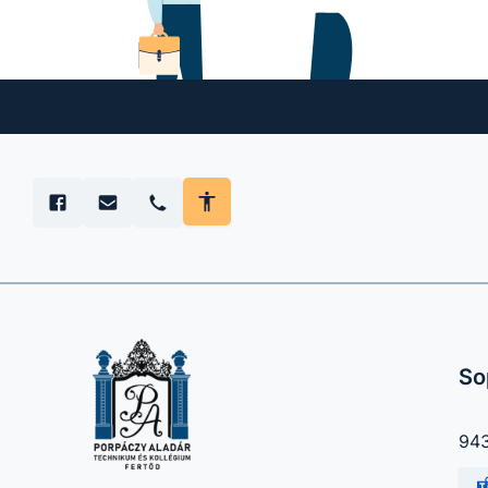
So
943