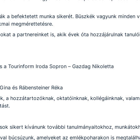
ták a befektetett munka sikerét. Büszkék vagyunk minden vé
akmai megmérettetésre.
t a partnereinket is, akik évek óta hozzájárulnak tanuló
és a Tourinform Iroda Sopron – Gazdag Nikoletta
 Gina és Rábensteiner Réka
, a hozzátartozóknak, oktatóinknak, kollégáinknak, valami
ást.
 sok sikert kívánunk további tanulmányaitokhoz, munkátokh
ival búcsúzunk, amelyeket az emlékpoharakon is megtalálh