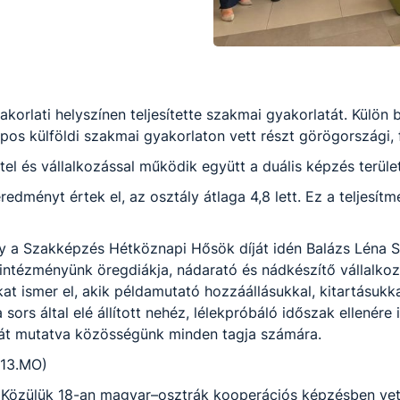
yakorlati helyszínen teljesítette szakmai gyakorlatát. Külö
 külföldi szakmai gyakorlaton vett részt görögországi, f
l és vállalkozással működik együtt a duális képzés terüle
dményt értek el, az osztály átlaga 4,8 lett. Ez a teljesítmé
a Szakképzés Hétköznapi Hősök díját idén Balázs Léna Sár
 intézményünk öregdiákja, nádarató és nádkészítő vállalkoz
lokat ismer el, akik példamutató hozzáállásukkal, kitartásuk
a sors által elé állított nehéz, lélekpróbáló időszak ellenére
dát mutatva közösségünk minden tagja számára.
13.MO
)
Közülük 18-an magyar–osztrák kooperációs képzésben vettek