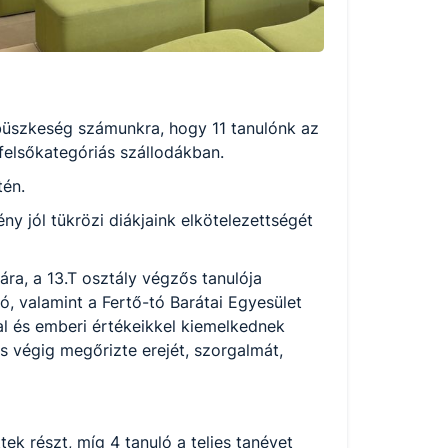
n büszkeség számunkra, hogy 11 tanulónk az
elsőkategóriás szállodákban.
tén.
ny jól tükrözi diákjaink elkötelezettségét
a, a 13.T osztály végzős tanulója
ó, valamint a Fertő-tó Barátai Egyesület
kal és emberi értékeikkel kiemelkednek
 is végig megőrizte erejét, szorgalmát,
 részt, míg 4 tanuló a teljes tanévet