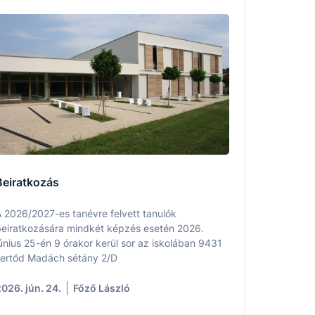
Beiratkozás
 2026/2027-es tanévre felvett tanulók
eiratkozására mindkét képzés esetén 2026.
únius 25-én 9 órakor kerül sor az iskolában 9431
ertőd Madách sétány 2/D
026. jún. 24.
Főző László