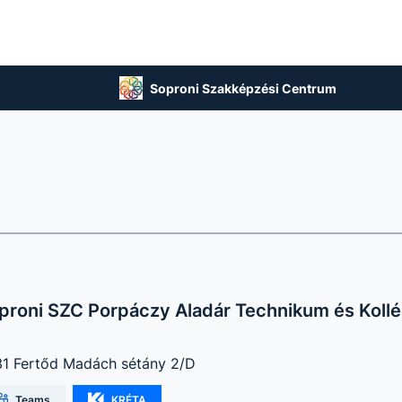
Soproni Szakképzési Centrum
proni SZC Porpáczy Aladár Technikum és Koll
1 Fertőd Madách sétány 2/D
Teams
KRÉTA