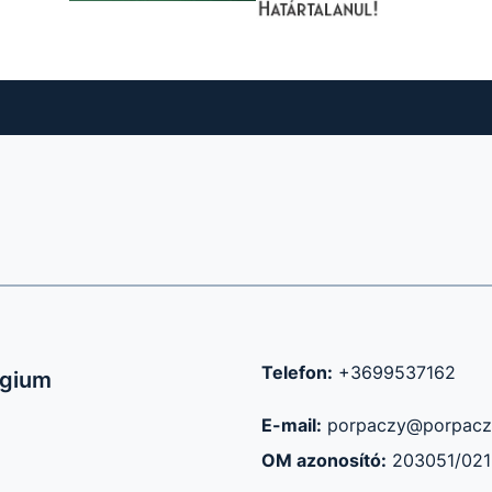
Telefon:
+3699537162
égium
E-mail:
porpaczy@porpacz
OM azonosító:
203051/021