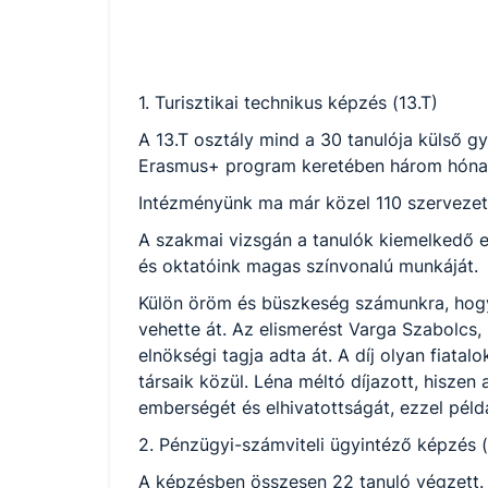
1. Turisztikai technikus képzés (13.T)
A 13.T osztály mind a 30 tanulója külső g
Erasmus+ program keretében három hónapos
Intézményünk ma már közel 110 szervezette
A szakmai vizsgán a tanulók kiemelkedő ere
és oktatóink magas színvonalú munkáját.
Külön öröm és büszkeség számunkra, hogy 
vehette át. Az elismerést Varga Szabolcs,
elnökségi tagja adta át. A díj olyan fiata
társaik közül. Léna méltó díjazott, hiszen 
emberségét és elhivatottságát, ezzel pél
2. Pénzügyi-számviteli ügyintéző képzés (
A képzésben összesen 22 tanuló végzett. 