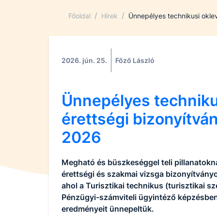
/
/
Főoldal
Hírek
Ünnepélyes technikusi oklev
2026. jún. 25.
Főző László
Ünnepélyes technikus
érettségi bizonyítvá
2026
Megható és büszkeséggel teli pillanatokn
érettségi és szakmai vizsga bizonyítvány
ahol a Turisztikai technikus (turisztikai 
Pénzügyi-számviteli ügyintéző képzésben
eredményeit ünnepeltük.