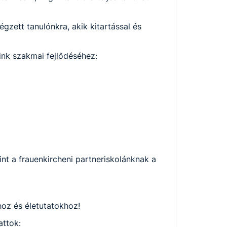
gzett tanulónkra, akik kitartással és
ink szakmai fejlődéséhez:
nt a frauenkircheni partneriskolánknak a
oz és életutatokhoz!
attok: