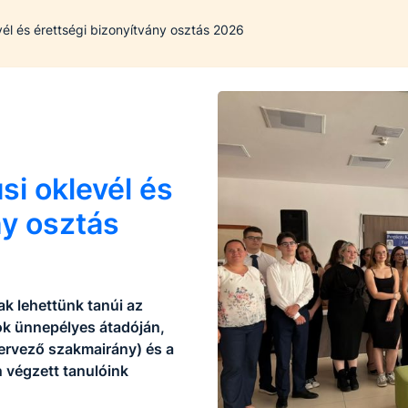
él és érettségi bizonyítvány osztás 2026
i oklevél és
ny osztás
ak lehettünk tanúi az
ok ünnepélyes átadóján,
szervező szakmairány) és a
 végzett tanulóink