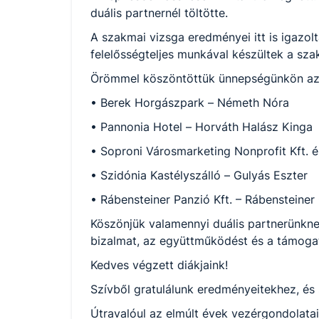
duális partnernél töltötte.
A szakmai vizsga eredményei itt is igazol
felelősségteljes munkával készültek a sz
Örömmel köszöntöttük ünnepségünkön azoka
• Berek Horgászpark – Németh Nóra
• Pannonia Hotel – Horváth Halász Kinga
• Soproni Városmarketing Nonprofit Kft. 
• Szidónia Kastélyszálló – Gulyás Eszter
• Rábensteiner Panzió Kft. – Rábensteiner
Köszönjük valamennyi duális partnerünknek
bizalmat, az együttműködést és a támogat
Kedves végzett diákjaink!
Szívből gratulálunk eredményeitekhez, és
Útravalóul az elmúlt évek vezérgondolata