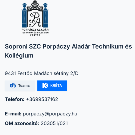
Soproni SZC Porpáczy Aladár Technikum és
Kollégium
9431 Fertőd Madách sétány 2/D
Teams
KRÉTA
Telefon:
+3699537162
E-mail:
porpaczy@porpaczy.hu
OM azonosító:
203051/021