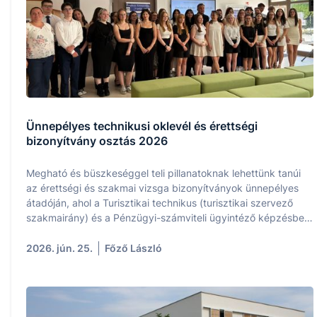
Ünnepélyes technikusi oklevél és érettségi
bizonyítvány osztás 2026
Megható és büszkeséggel teli pillanatoknak lehettünk tanúi
az érettségi és szakmai vizsga bizonyítványok ünnepélyes
átadóján, ahol a Turisztikai technikus (turisztikai szervező
szakmairány) és a Pénzügyi-számviteli ügyintéző képzésben
végzett tanulóink eredményeit ünnepeltük.
2026. jún. 25.
Főző László