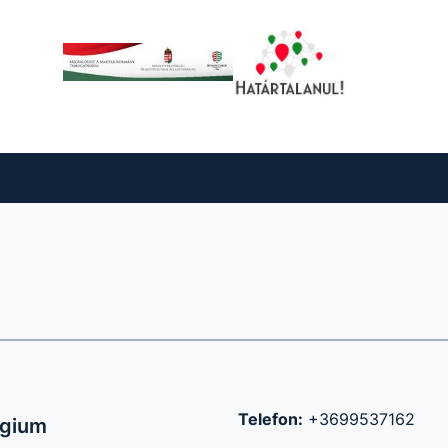
Telefon:
+3699537162
égium