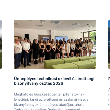
Ünnepélyes technikusi oklevél és érettségi
bizonyítvány osztás 2026
A
Megható és büszkeséggel teli pillanatoknak
t
lehettünk tanúi az érettségi és szakmai vizsga
F
bizonyítványok ünnepélyes átadóján, ahol a
t
Turisztikai technikus (turisztikai szervező