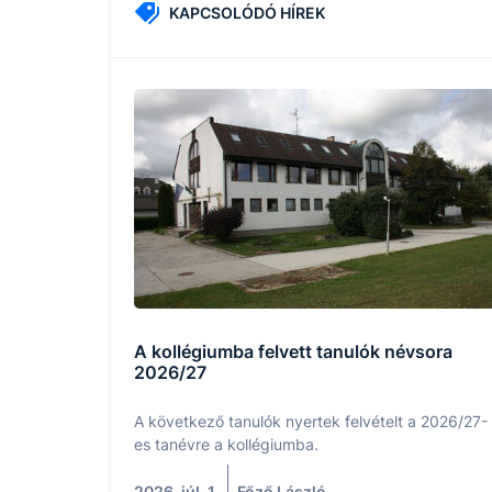
KAPCSOLÓDÓ HÍREK
A kollégiumba felvett tanulók névsora
2026/27
A következő tanulók nyertek felvételt a 2026/27-
es tanévre a kollégiumba.
2026. júl. 1.
Főző László