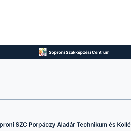
Soproni Szakképzési Centrum
proni SZC Porpáczy Aladár Technikum és Koll