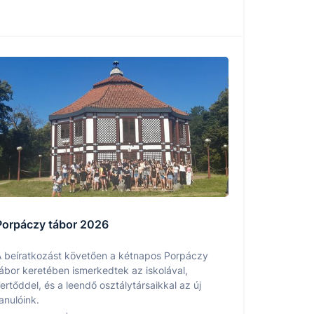
Porpáczy tábor 2026
 beíratkozást követően a kétnapos Porpáczy
ábor keretében ismerkedtek az iskolával,
ertőddel, és a leendő osztálytársaikkal az új
anulóink.