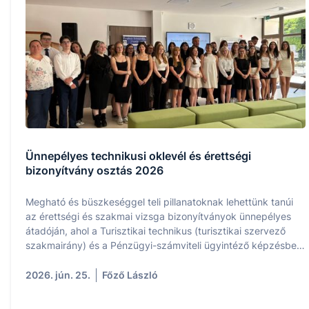
Ünnepélyes technikusi oklevél és érettségi
bizonyítvány osztás 2026
Megható és büszkeséggel teli pillanatoknak lehettünk tanúi
az érettségi és szakmai vizsga bizonyítványok ünnepélyes
átadóján, ahol a Turisztikai technikus (turisztikai szervező
szakmairány) és a Pénzügyi-számviteli ügyintéző képzésben
végzett tanulóink eredményeit ünnepeltük.
2026. jún. 25.
Főző László