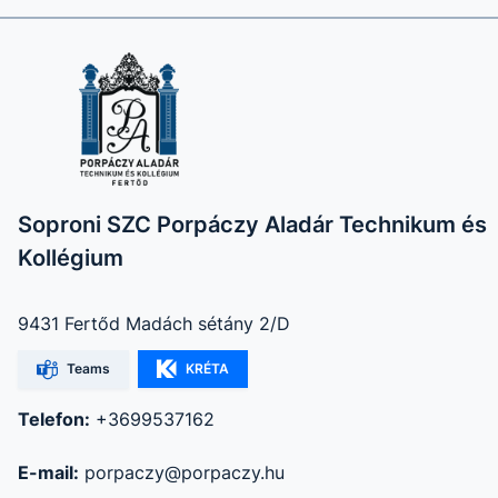
Soproni SZC Porpáczy Aladár Technikum és
Kollégium
9431 Fertőd Madách sétány 2/D
Teams
KRÉTA
Telefon:
+3699537162
E-mail:
porpaczy@porpaczy.hu