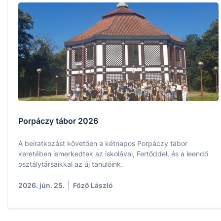
Porpáczy tábor 2026
A beíratkozást követően a kétnapos Porpáczy tábor
keretében ismerkedtek az iskolával, Fertőddel, és a leendő
osztálytársaikkal az új tanulóink.
2026. jún. 25.
Főző László