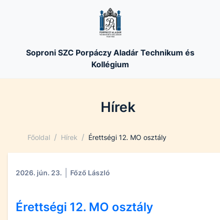
Soproni SZC Porpáczy Aladár Technikum és
Kollégium
Hírek
/
/
Főoldal
Hírek
Érettségi 12. MO osztály
2026. jún. 23.
Főző László
Érettségi 12. MO osztály