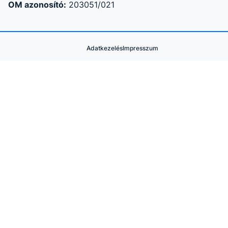
OM azonosító:
203051/021
Adatkezelés
Impresszum